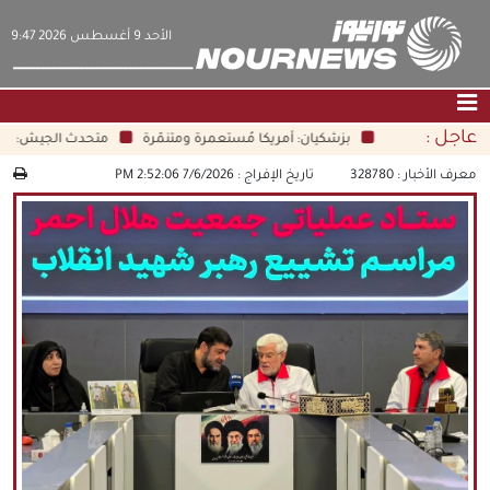
‫‫الأحد‬‬ 9 أغسطس 2026 9:47
عاجل :
بزشكيان: أمريكا مُستعمرة ومتنمّرة
متحدث الجيش: النظام 
الصفحة الرئيسية
|
التواصل معنا
|
من نحن
معرف الأخبار :
328780
تاريخ الإفراج :
7/6/2026 2:52:06 PM
عناوين الأخبار
الثقافة والمجتمع
اقتصاد
سياسة
الوسائط المتعددة
|
فارسي
|
English
|
العربيه
|
|
עברית
|
中文
|
русский
|