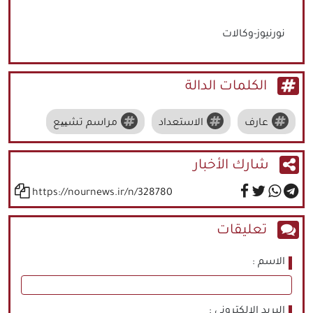
نورنيوز-وكالات
الكلمات الدالة
عارف
الاستعداد
مراسم تشییع
شارك الأخبار
https://nournews.ir/n/328780
تعليقات
الاسم
البريد الالكتروني