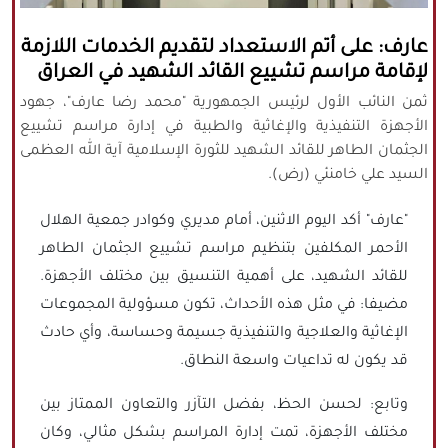
كافة الحقوق محفوظة لموقع نورنيوز
عارف: على أتم الاستعداد لتقديم الخدمات اللازمة
يُرجى ذكر المصدر عند نقل أي موضوع عن
لإقامة مراسم تشييع القائد الشهيد في العراق
موقعنا
ثمن النائب الأول لرئيس الجمهورية "محمد رضا عارف"، جهود
الأجهزة التنفيذية والإغاثية والطبية في إدارة مراسم تشييع
الجثمان الطاهر للقائد الشهيد للثورة الإسلامية آية الله العظمى
السيد علي خامنئي (رض).
"عارف" أكد اليوم الاثنين، أمام مديري وكوادر جمعية الهلال
الأحمر المكلفين بتنظيم مراسم تشييع الجثمان الطاهر
للقائد الشهيد، على أهمية التنسيق بين مختلف الأجهزة.
مضيفا: في مثل هذه الأحداث، تكون مسؤولية المجموعات
الإغاثية والعلاجية والتنفيذية جسيمة وحساسة، وأي حادث
قد يكون له تداعيات واسعة النطاق.
وتابع: لحسن الحظ، بفضل التآزر والتعاون الممتاز بين
مختلف الأجهزة، تمت إدارة المراسم بشكل مثالي، وكان