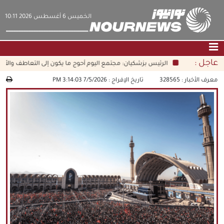
‫‫الخميس‬‬ 6 أغسطس 2026 10:11
عاجل :
الرئيس بزشكيان: مجتمع اليوم أحوج ما يكون إلى التعاطف والأخلاق ا
الصفحة الرئيسية
|
التواصل معنا
|
من نحن
معرف الأخبار :
328565
تاريخ الإفراج :
7/5/2026 3:14:03 PM
عناوين الأخبار
الثقافة والمجتمع
اقتصاد
سياسة
الوسائط المتعددة
|
فارسي
|
English
|
العربيه
|
|
עברית
|
中文
|
русский
|