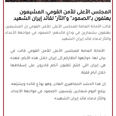
كافة الحقوق محفوظة لموقع نورنيوز
المجلس الأعلى للأمن القومي: المشيعون
يُرجى ذكر المصدر عند نقل أي موضوع عن
يهتفون بـ"الصمود" و"الثأر" لقائد إيران الشهيد
موقعنا
قالت الأمانة العامة للمجلس الأعلى للأمن القومي إن المشيعين
يهتفون بشعارين في وداع قائدهم؛ الصمود في مواجهة الأعداء
والثأر لدماء قائد إيران الشهيد.
الأمانة العامة للمجلس الأعلى للأمن القومي قالت في
بيان لها: «وجّهوا أنظاركم إلى إيران خلال هذه الأيام؛ فهذه
هي إيران التي كنتم تظنون أنكم قادرون على إسقاطها
خلال أيام قليلة.
إن هذا الحشد الجماهيري الهادر، وهو يودّع قائده ويشيّعه،
يرفع اليوم شعارين رئيسيين: الصمود في مواجهة الأعداء،
والثأر لدماء قائد إيران الشهيد».