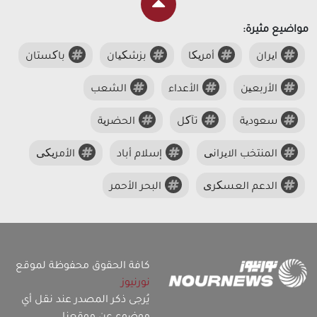
مواضيع مثيرة:
ایران
أمریکا
بزشکیان
باکستان
الأربعین
الأعداء
الشعب
سعودیة
تآکل
الحضریة
المنتخب الایرانی
إسلام أباد
الأمریکی
الدعم العسکری
البحر الأحمر
كافة الحقوق محفوظة لموقع
نورنيوز
يُرجى ذكر المصدر عند نقل أي