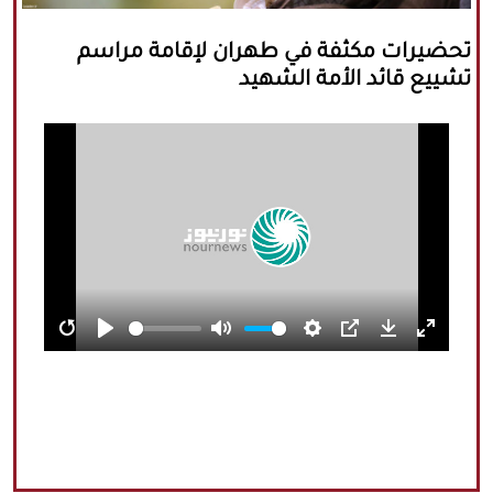
كافة الحقوق محفوظة لموقع نورنيوز
تحضيرات مكثفة في طهران لإقامة مراسم
يُرجى ذكر المصدر عند نقل أي موضوع عن
تشييع قائد الأمة الشهيد
موقعنا
Restart
Play
Mute
Settings
PIP
Download
Enter
fullscree