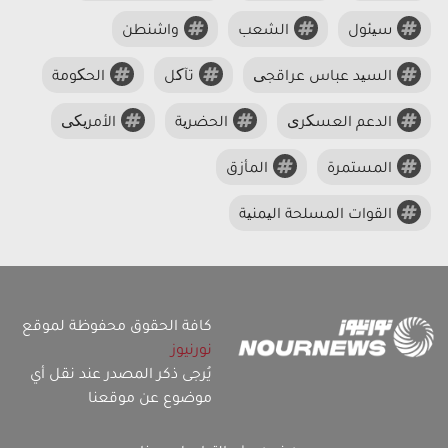
سیئول
الشعب
واشنطن
السید عباس عراقجی
تآکل
الحکومة
الدعم العسکری
الحضریة
الأمریکی
المستمرة
المأزق
القوات المسلحة الیمنیة
كافة الحقوق محفوظة لموقع
نورنيوز
يُرجى ذكر المصدر عند نقل أي
موضوع عن موقعنا