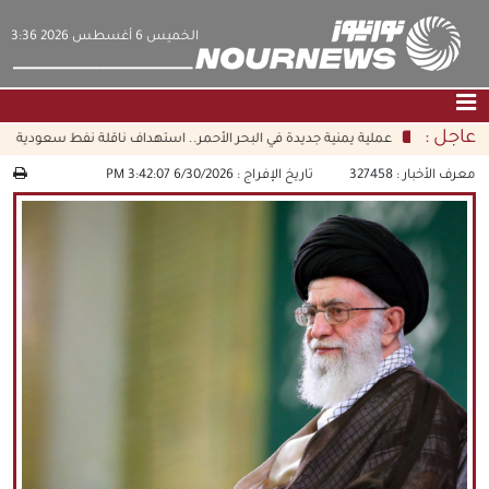
‫‫الخميس‬‬ 6 أغسطس 2026 3:36
عاجل :
عملية يمنية جديدة في البحر الأحمر.. استهداف ناقلة نفط سعودية شمال
الصفحة الرئيسية
|
التواصل معنا
|
من نحن
معرف الأخبار :
327458
تاريخ الإفراج :
6/30/2026 3:42:07 PM
عناوين الأخبار
الثقافة والمجتمع
اقتصاد
سياسة
الوسائط المتعددة
|
فارسي
|
English
|
العربيه
|
|
עברית
|
中文
|
русский
|