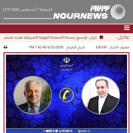
‫‫الجمعة‬‬ 7 أغسطس 2026 21:19
عاجل :
إيران: توسيع ترسانة الأسلحة النووية الأمريكية تهديد للبشرية ج
الصفحة الرئيسية
|
التواصل معنا
|
من نحن
معرف الأخبار :
326391
تاريخ الإفراج :
6/25/2026 7:42:40 PM
عناوين الأخبار
الثقافة والمجتمع
اقتصاد
سياسة
الوسائط المتعددة
|
فارسي
|
English
|
العربيه
|
|
עברית
|
中文
|
русский
|