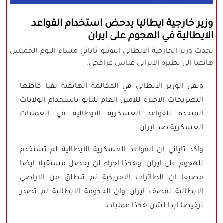
كافة الحقوق محفوظة لموقع نورنيوز
وزير خارجية ايطاليا يدحض استخدام القواعد
يُرجى ذكر المصدر عند نقل أي موضوع عن
الايطالية في الهجوم على ايران
موقعنا
تحدث وزير الخارجية الايطالي انتونيو تاياني مساء اليوم الخميس
هاتفيا الى نظيره الايراني عباس عراقجي.
ونفى الوزير الايطالي في المكالمة الهاتفية نفيا قاطعا
التصريحات الاخيرة للامين العام للناتو باستخدام الولايات
المتحدة للقواعد العسكرية الايطالية في العمليات
العسكرية ضد ايران.
واكد تاياني ان القواعد العسكرية الايطالية لم تستخدم
للهجوم على ايران، وهكذا اجراء لن يحصل مستقبلا ايضا
مضيفا ان الطائرات الامريكية لم تنطلق من الاراضي
الايطالية لقصف ايران وان الحكومة الايطالية لم تصدر
ترخيصا ابدا لشن هكذا عمليات.