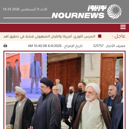
‫‫الأحد‬‬ 9 أغسطس 2026 14:39
عاجل :
الحرس الثوري: أمريكا والكيان الصهيوني فشلا في تحقيق أهدافهم
الصفحة الرئيسية
|
التواصل معنا
|
من نحن
معرف الأخبار :
321757
تاريخ الإفراج :
6/4/2026 10:40:08 AM
عناوين الأخبار
الثقافة والمجتمع
اقتصاد
سياسة
الوسائط المتعددة
|
فارسي
|
English
|
العربيه
|
|
עברית
|
中文
|
русский
|