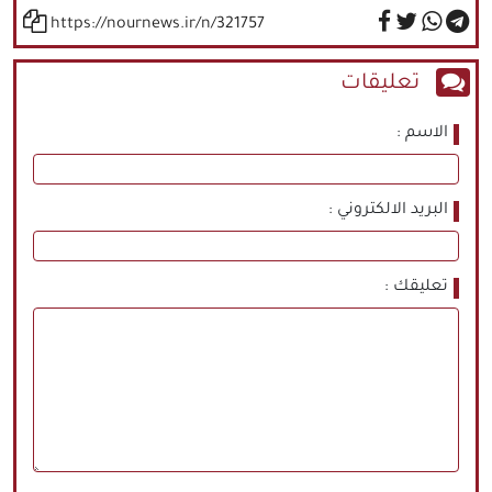
https://nournews.ir/n/321757
تعليقات
الاسم
البريد الالكتروني
تعليقك