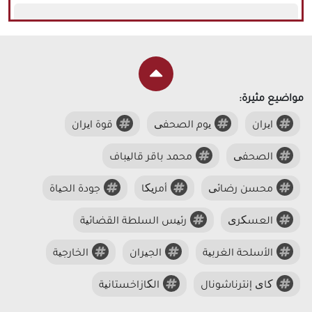
مواضيع مثيرة:
ایران
یوم الصحفی
قوة ایران
الصحفی
محمد باقر قالیباف
محسن رضائی
أمریکا
جودة الحیاة
العسکری
رئیس السلطة القضائیة
الأسلحة الغربیة
الجیران
الخارجیة
کای إنترناشونال
الکازاخستانیة