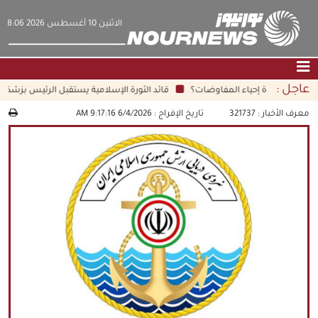
‫‫الاثنين‬‬ 10 أغسطس 2026 8:06
عاجل :
ايران لإعادة إحياء المفاوضات؟
قائد الثورة الإسلامية يستقبل الرئيس بزشكيان
الصفحة الرئيسية
|
التواصل معنا
|
من نحن
معرف الأخبار :
321737
تاريخ الإفراج :
6/4/2026 9:17:16 AM
عناوين الأخبار
الثقافة والمجتمع
اقتصاد
سياسة
الوسائط المتعددة
|
فارسي
|
English
|
العربيه
|
|
עברית
|
中文
|
русский
|