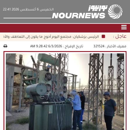
‫‫الخميس‬‬ 6 أغسطس 2026 22:41
عاجل :
الرئيس بزشكيان: مجتمع اليوم أحوج ما يكون إلى التعاطف والأخلاق ا
الصفحة الرئيسية
|
التواصل معنا
|
من نحن
معرف الأخبار :
321524
تاريخ الإفراج :
6/3/2026 9:28:42 AM
عناوين الأخبار
الثقافة والمجتمع
اقتصاد
سياسة
الوسائط المتعددة
|
فارسي
|
English
|
العربيه
|
|
עברית
|
中文
|
русский
|