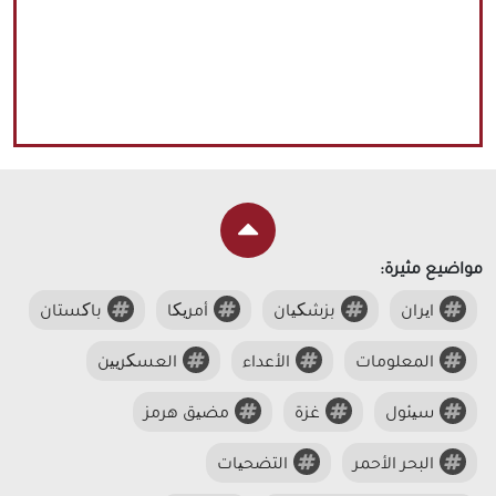
مواضيع مثيرة:
ایران
بزشکیان
أمریکا
باکستان
المعلومات
الأعداء
العسکریین
سیئول
غزة
مضیق هرمز
البحر الأحمر
التضحیات