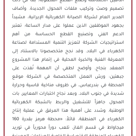
التأهيل الحساسة وصنع القطع المطلوبة، بما في ذلك
تصميم وصبّ وتركيب ملفات المحول الجديدة. وأضاف
المدير العام لشركة الصيانة الكهربائية الإيرانية، مشيداً
بجهود الموظفين الذين عملوا على مدار الساعة: تعتبر
الدعم الفني وتصنيع القطع الحساسة من أهم
استراتيجيات الشركة لتعزيز التنمية المستدامة لصناعة
الكهرباء في البلاد. وقد نجح متخصصونا بالاستناد إلى
المعرفة الفنية والخبرة المحلية في إتمام هذا المشروع
المعقد بنجاح. وأوضح لطفي أن المهمة نُفذت على
جبهتين: ورش العمل المتخصصة في الشركة موقع
المحطة في بندرعباس، في ظروف مناخية قاسية وحرارة
شديدة في جنوب البلاد. وبعد نجاح اختبارات المعايير، بات
المحول جاهزاً للتشغيل والربط بالشبكة الكهربائية
الوطنية. وشدد على أهمية هذا المرفق في عملية إنتاج
الكهرباء في المنطقة، قائلاً: «محطة هرمز بقدرة 160
ميجاواط في قسم الغاز، تلعب دوراً محورياً في توريد