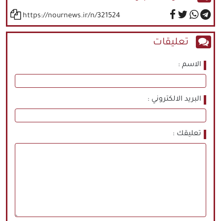
https://nournews.ir/n/321524
تعليقات
الاسم
البريد الالكتروني
تعليقك