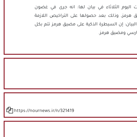
نت اليوم الثلاثاء في بيان لها: انه جرى في غضون
 عبور 24 سفينة من مضيق هرمز، وذلك بعد حصولها على التراخيص اللازمة
البيان: إن السيطرة الذكية على مضيق هرمز تتم بكل
لفارسي ومضيق هرمز.
https://nournews.ir/n/321419