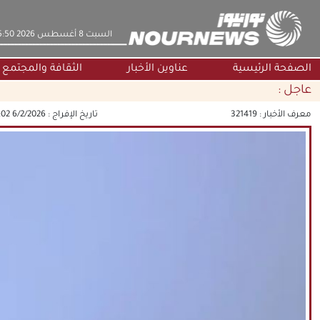
‫السبت‬ 8 أغسطس 2026 15:50
الصفحة الرئيسية
عناوين الأخبار
الثقافة والمجتمع
عاجل :
معرف الأخبار :
321419
تاريخ الإفراج :
6/2/2026 4:22:02 PM