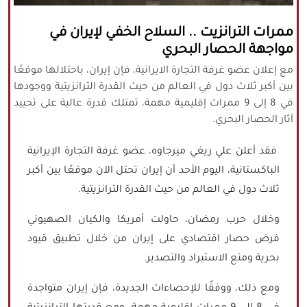
كافة الحقوق محفوظة لموقع نورنيوز
ممرات الترانزيت .. السلاح الخفي لإيران في
يُرجى ذكر المصدر عند نقل أي موضوع عن
مواجهة الحصار البحري
موقعنا
مع إعلان عضو غرفة التجارة الايرانية، فإن إيران، باحتلالها موقعًا
بين أكبر ثلاث دول في العالم من حيث القدرة الترانزيتية ووجودها
في 8 إلى 9 ممرات إقليمية مهمة، تمتلك قدرة عالية على تحييد
آثار الحصار البحري.
فقد أعلن علي ريغي ميرجاوه، عضو غرفة التجارة الإيرانية
الباكستانية، اليوم الأحد أن إيران تحتل الآن موقعًا بين أكبر
ثلاث دول في العالم من حيث القدرة الترانزيتية.
وخلال حرب رمضان، حاولت أمريكا والكيان الصهيوني
فرض حصار اقتصادي على إيران من خلال تطبيق قيود
بحرية ومنع الاستيراد والتصدير.
ومع ذلك، ووفقًا للإحصاءات الجديدة، فإن إيران متواجدة