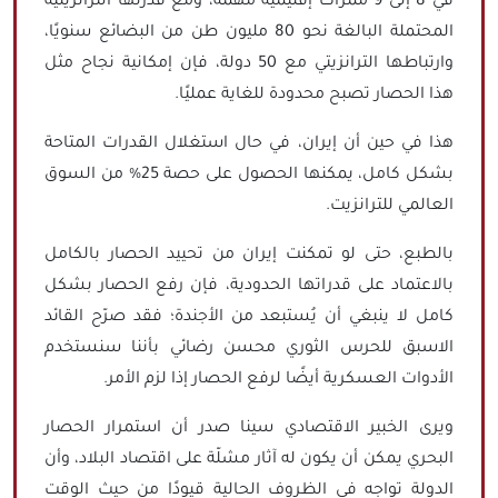
في 8 إلى 9 ممرات إقليمية مهمة، ومع قدرتها الترانزيتية
المحتملة البالغة نحو 80 مليون طن من البضائع سنويًا،
وارتباطها الترانزيتي مع 50 دولة، فإن إمكانية نجاح مثل
هذا الحصار تصبح محدودة للغاية عمليًا.
هذا في حين أن إيران، في حال استغلال القدرات المتاحة
بشكل كامل، يمكنها الحصول على حصة 25% من السوق
العالمي للترانزيت.
بالطبع، حتى لو تمكنت إيران من تحييد الحصار بالكامل
بالاعتماد على قدراتها الحدودية، فإن رفع الحصار بشكل
كامل لا ينبغي أن يُستبعد من الأجندة؛ فقد صرّح القائد
الاسبق للحرس الثوري محسن رضائي بأننا سنستخدم
الأدوات العسكرية أيضًا لرفع الحصار إذا لزم الأمر.
ويرى الخبير الاقتصادي سينا صدر أن استمرار الحصار
البحري يمكن أن يكون له آثار مشلّة على اقتصاد البلاد، وأن
الدولة تواجه في الظروف الحالية قيودًا من حيث الوقت