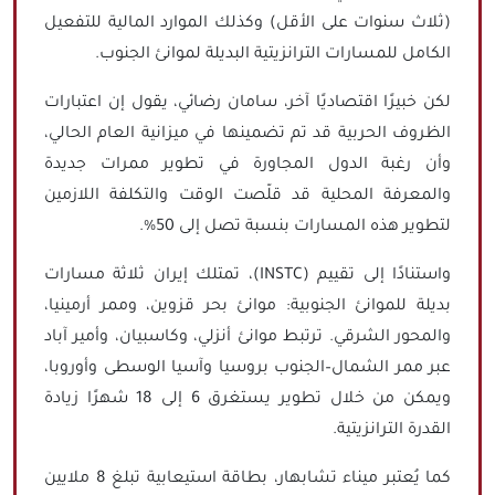
(ثلاث سنوات على الأقل) وكذلك الموارد المالية للتفعيل
الكامل للمسارات الترانزيتية البديلة لموانئ الجنوب.
لكن خبيرًا اقتصاديًا آخر، سامان رضائي، يقول إن اعتبارات
الظروف الحربية قد تم تضمينها في ميزانية العام الحالي،
وأن رغبة الدول المجاورة في تطوير ممرات جديدة
والمعرفة المحلية قد قلّصت الوقت والتكلفة اللازمين
لتطوير هذه المسارات بنسبة تصل إلى 50%.
واستنادًا إلى تقييم (INSTC)، تمتلك إيران ثلاثة مسارات
بديلة للموانئ الجنوبية: موانئ بحر قزوين، وممر أرمينيا،
والمحور الشرقي. ترتبط موانئ أنزلي، وكاسبيان، وأمير آباد
عبر ممر الشمال–الجنوب بروسيا وآسيا الوسطى وأوروبا،
ويمكن من خلال تطوير يستغرق 6 إلى 18 شهرًا زيادة
القدرة الترانزيتية.
كما يُعتبر ميناء تشابهار، بطاقة استيعابية تبلغ 8 ملايين