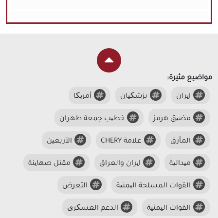
مواضيع مثيرة:
ایران
بزشکیان
أمریکا
مضیق هرمز
خطیب جمعة طهران
المأزق
علامة CHERY
الأربعین
میدالیة
ایران والعراق
مقتل صهاینة
القوات المسلحة الیمنیة
التعرض
القوات الیمنیة
الدعم العسکری