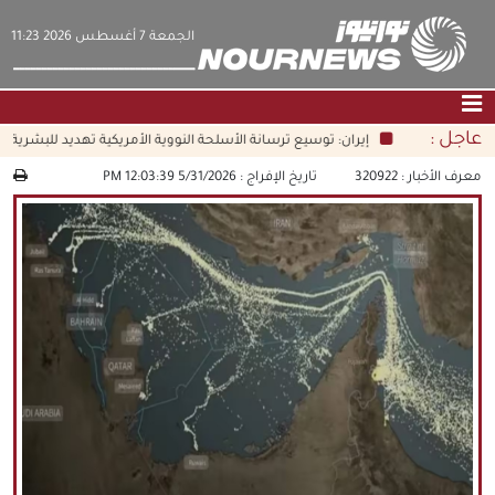
‫‫الجمعة‬‬ 7 أغسطس 2026 11:23
عاجل :
إيران: توسيع ترسانة الأسلحة النووية الأمريكية تهديد للبشرية جمع
الصفحة الرئيسية
|
التواصل معنا
|
من نحن
معرف الأخبار :
320922
تاريخ الإفراج :
5/31/2026 12:03:39 PM
عناوين الأخبار
الثقافة والمجتمع
اقتصاد
سياسة
الوسائط المتعددة
|
فارسي
|
English
|
العربيه
|
|
עברית
|
中文
|
русский
|