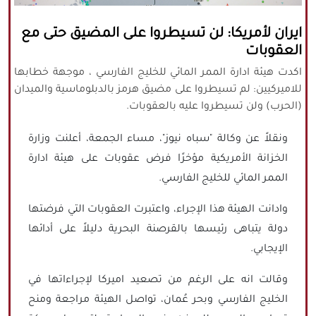
كافة الحقوق محفوظة لموقع نورنيوز
ايران لأمريكا: لن تسيطروا على المضيق حتى مع
يُرجى ذكر المصدر عند نقل أي موضوع عن
العقوبات
موقعنا
اكدت هيئة ادارة الممر المائي للخليج الفارسي ، موجهة خطابها
للاميركيين: لم تسيطروا على مضيق هرمز بالدبلوماسية والميدان
(الحرب) ولن تسيطروا عليه بالعقوبات.
ونقلاً عن وكالة "سباه نيوز"، مساء الجمعة، أعلنت وزارة
الخزانة الأمريكية مؤخرًا فرض عقوبات على هيئة ادارة
الممر المائي للخليج الفارسي.
وادانت الهيئة هذا الإجراء، واعتبرت العقوبات التي فرضتها
دولة يتباهى رئيسها بالقرصنة البحرية دليلاً على أدائها
الإيجابي.
وقالت انه على الرغم من تصعيد اميركا لإجراءاتها في
الخليج الفارسي وبحر عُمان، تواصل الهيئة مراجعة ومنح