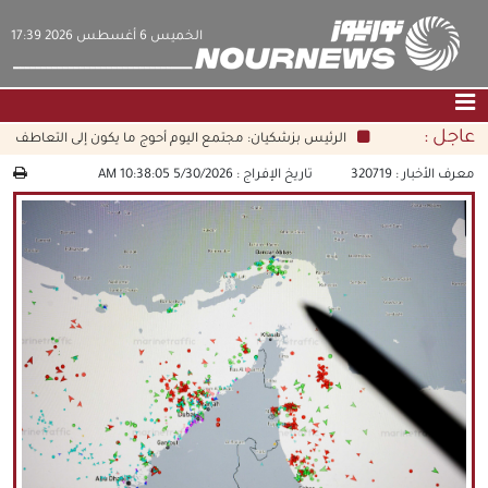
‫‫الخميس‬‬ 6 أغسطس 2026 17:39
عاجل :
الرئيس بزشكيان: مجتمع اليوم أحوج ما يكون إلى التعاطف والأخلا
الصفحة الرئيسية
|
التواصل معنا
|
من نحن
معرف الأخبار :
320719
تاريخ الإفراج :
5/30/2026 10:38:05 AM
عناوين الأخبار
الثقافة والمجتمع
اقتصاد
سياسة
الوسائط المتعددة
|
فارسي
|
English
|
العربيه
|
|
עברית
|
中文
|
русский
|