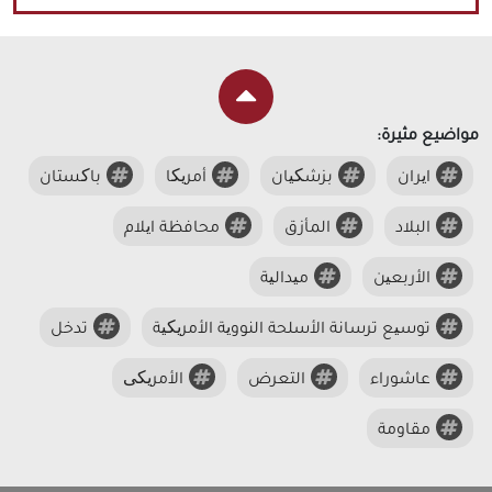
مواضيع مثيرة:
ایران
بزشکیان
أمریکا
باکستان
البلاد
المأزق
محافظة ایلام
الأربعین
میدالیة
توسیع ترسانة الأسلحة النوویة الأمریکیة
تدخل
عاشوراء
التعرض
الأمریکی
مقاومة