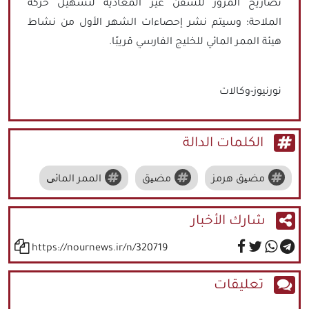
تصاريح المرور للسفن غير المعادية لتسهيل حركة
الملاحة؛ وسيتم نشر إحصاءات الشهر الأول من نشاط
هيئة الممر المائي للخليج الفارسي قريبًا.
نورنيوز-وكالات
الكلمات الدالة
مضیق هرمز
مضیق
الممر المائی
شارك الأخبار
https://nournews.ir/n/320719
تعليقات