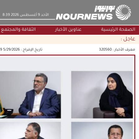
‫‫الأحد‬‬ 9 أغسطس 2026 8:39
الصفحة الرئيسية
عناوين الأخبار
الثقافة والمجتمع
عاجل :
معرف الأخبار :
320560
تاريخ الإفراج :
5/29/2026 3:10:39 PM