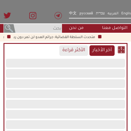
Engli
العربيه
עברית
русский
中文
التواصل معنا
من نحن
متحدث السلطة القضائية: جرائم العدو لن تمر دون رد
بزشكيان:
آخر الأخبار
الأكثر قراءة