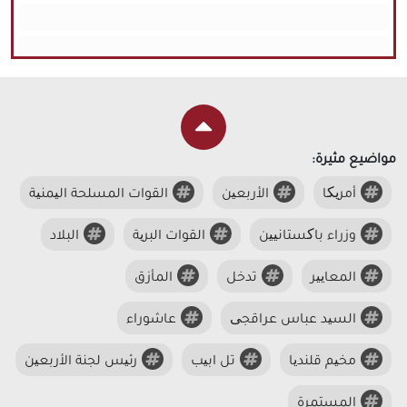
مواضيع مثيرة:
أمریکا
الأربعین
القوات المسلحة الیمنیة
وزراء باکستانیین
القوات البریة
البلاد
المعاییر
تدخل
المأزق
السید عباس عراقجی
عاشوراء
مخیم قلندیا
تل ابیب
رئیس لجنة الأربعین
المستمرة