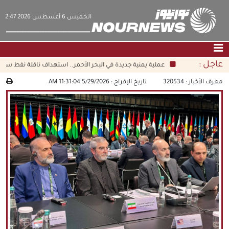
‫‫الخميس‬‬ 6 أغسطس 2026 2:47
عاجل :
عملية يمنية جديدة في البحر الأحمر.. استهداف ناقلة نفط سعودي
الصفحة الرئيسية
|
التواصل معنا
|
من نحن
معرف الأخبار :
320534
تاريخ الإفراج :
5/29/2026 11:31:04 AM
عناوين الأخبار
الثقافة والمجتمع
اقتصاد
سياسة
الوسائط المتعددة
|
فارسي
|
English
|
العربيه
|
|
עברית
|
中文
|
русский
|