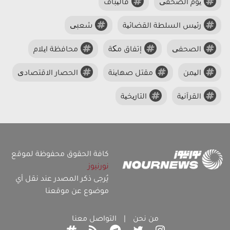
یوم الصحفی
قالیباف
رئیس السلطة القضائیة
شعبی
الصحفی
إتفاق مکة
محافظة ایلام
الیمن
مقتل صهاینة
الحصار الاقتصادی
القرآنیة
التاریخیة
كافة الحقوق محفوظة لموقع
نورنيوز
يُرجى ذكر المصدر عند نقل أي
موضوع عن موقعنا
من نحن
|
التواصل معنا