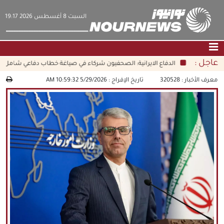
‫السبت‬ 8 أغسطس 2026 19:17
عاجل :
الدفاع الايرانية: الصحفيون شركاء في صياغة خطاب دفاعي شامل
الصفحة الرئيسية
|
التواصل معنا
|
من نحن
معرف الأخبار :
320528
تاريخ الإفراج :
5/29/2026 10:59:32 AM
عناوين الأخبار
الثقافة والمجتمع
اقتصاد
سياسة
الوسائط المتعددة
|
فارسي
|
English
|
العربيه
|
|
עברית
|
中文
|
русский
|