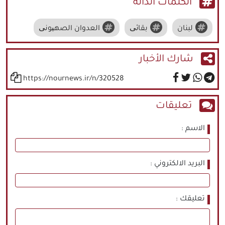
الكلمات الدالة
لبنان
بقائی
العدوان الصهیونی
شارك الأخبار
https://nournews.ir/n/320528
تعليقات
الاسم
البريد الالكتروني
تعليقك