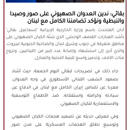
كافة الحقوق محفوظة لموقع نورنيوز
بقائي: ندين العدوان الصهيوني على صور وصيدا
يُرجى ذكر المصدر عند نقل أي موضوع عن
والنبطية ونؤكد تضامننا الكامل مع لبنان
موقعنا
أدان المتحدث باسم وزارة الخارجية الإيرانية "إسماعيل بقائي"
بأشد العبارات القصف الوحشي الذي شنّه الكيان الصهيوني على
مناطق متفرقة في جنوب وشرق لبنان والضاحية الجنوبية لبيروت،
والذي أدى إلى استشهاد وإصابة عدد كبير من اللبنانيين، ونزوح
مئات الآلاف، وتدمير واسع للبنية التحتية والمنازل.
جاء ذلك في تصريحات لبقائي اليوم الجمعة، حيث أشاد
بصمود الشعب اللبناني الأسطوري في وجه العدوان،
معربا عن تضامن إيران الكامل مع لبنان في الدفاع عن
سيادته وكرامته واستقلاله، ضد الأطماع التوسعية
والاستعمارية للكيان الصهيوني.
وفي معرض حديثه عن تصعيد هجمات الكيان الصهيوني
وتوسيع نطاق الهجمات العسكرية على مدن صور