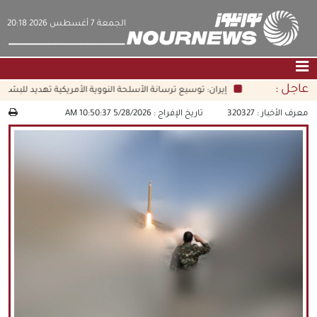
‫‫الجمعة‬‬ 7 أغسطس 2026 20:18
عاجل :
إيران: توسيع ترسانة الأسلحة النووية الأمريكية تهديد للبشرية 
الصفحة الرئيسية
|
التواصل معنا
|
من نحن
معرف الأخبار :
320327
تاريخ الإفراج :
5/28/2026 10:50:37 AM
عناوين الأخبار
الثقافة والمجتمع
اقتصاد
سياسة
الوسائط المتعددة
|
فارسي
|
English
|
العربيه
|
|
עברית
|
中文
|
русский
|