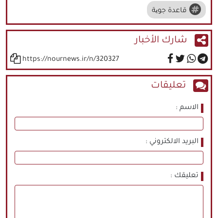
قاعدة جویة
شارك الأخبار
https://nournews.ir/n/320327
تعليقات
الاسم
البريد الالكتروني
تعليقك