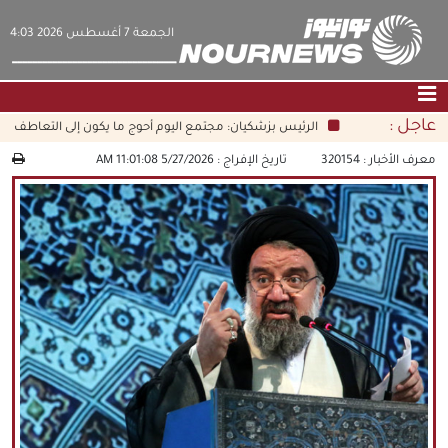
‫‫الجمعة‬‬ 7 أغسطس 2026 4:03
عاجل :
الرئيس بزشكيان: مجتمع اليوم أحوج ما يكون إلى التعاطف والأخل
الصفحة الرئيسية
|
التواصل معنا
|
من نحن
معرف الأخبار :
320154
تاريخ الإفراج :
5/27/2026 11:01:08 AM
عناوين الأخبار
الثقافة والمجتمع
اقتصاد
سياسة
الوسائط المتعددة
|
فارسي
|
English
|
العربيه
|
|
עברית
|
中文
|
русский
|