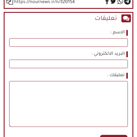
https://nournews.ir/n/320154
تعليقات
الاسم
البريد الالكتروني
تعليقك