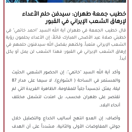
كافة الحقوق محفوظة لموقع نورنيوز
خطيب جمعة طهران: سيدفن حلم الأعداء
يُرجى ذكر المصدر عند نقل أي موضوع عن
لإرهاق الشعب الإيراني في القبور
موقعنا
قال خطيب الجمعة في طهران آية الله السيد "احمد خاتمي" في
خطبتي صلاة عيد الأضحى المبارك قائلاً: إن الأعداء يحلمون رؤية
الشعب الإيراني متعباً، ولكنهم بفضل الله سيدفنون حلمهم في
إرهاق الشعب الإيراني في القبور؛ فهذا الشعب لن يمل أو يكل
أبداً.
وأكد آية الله السيد "خاتمي": إن الحضور الشعبي الحثيث
والمستمر في الساحة ( الشوارع)، لا سيما على مدار 87
ليلة، يمثل تجسيداً جلياً للمقاومة، الظاهرة الفريدة التي لم
تقتصر على طهران فحسب، بل امتدت لتشمل مختلف
أنحاء البلاد.
وأضاف: إن العدو انتهج أساليب الخداع والتضليل خلال
جولتي المفاوضات الأولى والثانية، مشدداً على أن الهدف