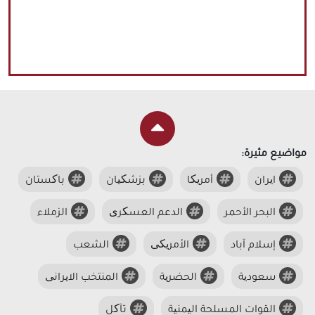
مواضيع مثيرة:
ایران
أمریکا
بزشکیان
باکستان
البحر الأحمر
الدعم العسکری
الزملاء
إسلام آباد
الأمریکی
الشعب
سعودیة
الحضریة
المنتخب الایرانی
القوات المسلحة الیمنیة
تآکل