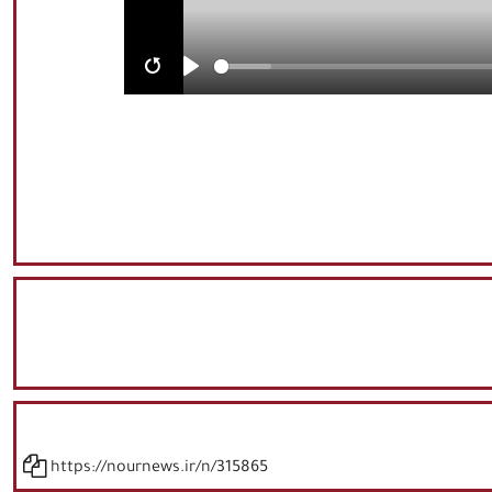
Restart
Play
https://nournews.ir/n/315865