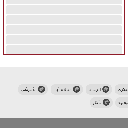
سکری
الزملاء
إسلام آباد
الأمریکی
منیة
تآکل