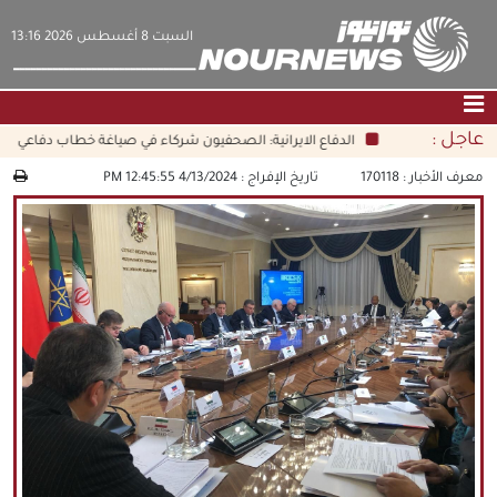
‫السبت‬ 8 أغسطس 2026 13:16
عاجل :
الدفاع الايرانية: الصحفيون شركاء في صياغة خطاب دفاعي شام
الصفحة الرئيسية
|
التواصل معنا
|
من نحن
معرف الأخبار :
170118
تاريخ الإفراج :
4/13/2024 12:45:55 PM
عناوين الأخبار
الثقافة والمجتمع
اقتصاد
سياسة
الوسائط المتعددة
|
فارسي
|
English
|
العربيه
|
|
עברית
|
中文
|
русский
|