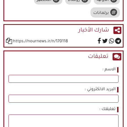
الدولیة
رؤساء
التحضیر
برلمانات
شارك الأخبار
https://nournews.ir/n/170118
تعليقات
الاسم
البريد الالكتروني
تعليقك