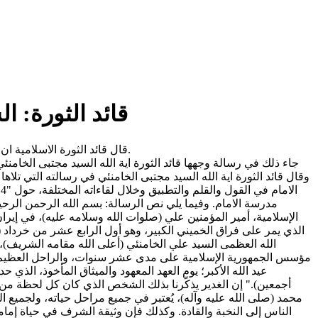
قائد الثورة: ا
قال قائد الثورة الاسلامية ان الشعب الايراني باكمله يعتز لكونه بات في ظل بعثته الجديدة الى جانب جبهة المقاومة، مصدر فخر للرؤى الواعية والشعوب الحرة في العالم.
وقال قائد الثورة اية الله السيد مجتبى الخامنئي في رسالته التي ت
مدرسة الامام. وفيما يلي نص الرسالة: بسم الله الرحمن الرحيم
الإسلامية، أمير المؤمنين علي (صلوات الله وسلامه عليه)، في إيران 
الله العظمى السيد علي الخامنئي (أعلى الله مقامه الشريف)، 
مؤسس الجمهورية الإسلامية على مدى عشر سنوات، والراحل العظيم الشأ
عيد الله الأكبر؛ يوم العهد المعهود والميثاق المأخوذ، الذي 
أجمعين)." إن الغدير يذكّرنا بذلك الشخص الذي كان كل لحظة من عم
محمد (صلى الله عليه وآله)، يُعتبر في جميع مراحل حياته، ولجميع ا
الناس إلى النخبة والقادة. وكذلك فإن وثيقة الشرف في حياة إمامي ا