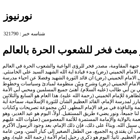
نورنیوز
شناسه خبر :
321790
ار مبعث فخر للشعوب الحرة بالعالم
جهها قائد الثورة اية الله السيد مجتبى الخامنئي اليوم الخميس بمناسبة عيد الغدير الاغر والذكرى السنوية الـ 37 لرحيل الامام الخميني (رض) وبدء قيادة اية الله الشهيد السيد علي الخامنئي.
 الامام الخميني (رض) ان قائد الثورة الشهيد وفضلا عن احياء مدرسة
الى فرصة للعهد والميثاق السنوي للشعب مع الامام الخميني (رض) وشرح وبيّن منظومة لمبادئ وسياسات وخطوط
لي بن أبي طالب (عليه السلام). أهنئ جميع المسلمين ومحبي أبي الأمة
هرة للإمام الخميني (رحمة الله عليه). هذا العام هو السابع والثلاثين
لأمة، المريد والرفيق المخلص والبارز لمدرسة الإمام، القائد العظيم الشأن للثورة الإسلامية، سماحة آية
كيمة والنافذة في مرقد الإمام المطهر. لكن مجموعة تصريحات وكتابات
ميعاً، ونور يضيء طريق المستقبل. أولاً، اليوم هو عيد الغدير، وهو
لنعمة بالولاية والإمامة المستمرة للأئمة المعصومين (صلوات الله عليهم
بيل الله. وبناءً على ذلك، فإن ذلك الإمام، بعد وجود الرسول الأكرم
ناسب أن يقتدي به الجميع، من الطفل الصغير إلى كبار السن، ومن عامة
العظيم. ثانياً: اليوم هو ذكرى رحيل إمام الأمة (رحمة الله عليه)، وهو