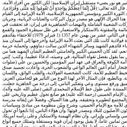
ر هو نور يضيء مستقبل إيران الإسلامية؛ لكن الكثير من أفراد الأمة،
ِنَّمَا أَعِظُكُمْ بِوَاحِدَةٍ أَنْ تَقُومُوا لِلَّهِ مَثْنَى وَفُرَادَى).
الثورة الكبير ومؤسس الجمهورية الإسلامية، الأمة الإيرانية إلى القيام
. هذا الحراك الإلهي هو مصدر نزول البركات والعنايات الربانية، وجريان
ن أهم الحركات الشعبية الشاملة والنهضات الجماهيرية في إيران، قد تحققت في
ائمة والمفتونة بالاستكبار والاستعمار، في ظل سيطرة الجمود والقمع
والتبعية الشاملة للغرب، في الخامس عشر من خرداد عام 1342 (4 يونيو 1963)؟ وأي قوة جاذبة استطاعت أن تجذب الملايين إلى الشوارع في الثاني عشر من بهمن عام 1357 (1 فبراير 1979) للاحتفاء بقائدهم
ي آخر نموذج مذهل، أي قوة صلبة وإرادة فولاذية كانت تلك التي بعثت الأمة الإيرانية وأخرجتها إلى الميدان منذ
ن بحماسة، للمطالبة بدماء قائدهم الشهيد وسائر الشهداء الذين سالت دماؤهم، ولحماية حرمة
نعم، لقد كان الخميني الكبير والخامنئي العظيم الشأن الشهيد هما من
ل بما يقول بفضل تقواه المثالية، في وصيته، ادعاءً عظيماً، وكتب: 'إنني
من أمة الكوفة والعراق في عهد أمير المؤمنين والحسين بن علي (صلوات
ز وافتخار أمام أعين العالم الواعي والشعوب الحرة، وأعادت تجسيد صدق
محيط العظيم للأمة، كانت الشخصية الفولاذية، والقلب الواثق، واللسان
وبالطبع، فإن المثال الآخر لهذا النوع من التأثير هو للخامنئي العزيز،
تعميق ورفع مستوى وعي وتفكير الناس، إلى درجة من الجاهزية جعلت،
ر الممتدة على طول خط الإسلام المحمدي النقي (صلى الله عليه وآله)،
كان الإمام الخميني (رحمة الله عليه) هو صانع تحول عظيم وتاريخي على
 والمجتمع لتطويره وتحقيقه. وفي هذا السياق، وفضلاً عن إبقائه مدرسة
حول القائد الشهيد الرابع عشر من خرداد (4 يونيو) إلى فرصة للميثاق السنوي للأمة مع الإمام الخميني، وشرح وبيّن منظومة من مبادئ وسياسات
الأصليون للبلاد ومصدر قوتها؛ وأن هؤلاء الناس، إذا تابعوا أي تحول
وإنساني وإيراني. وأن نظام الهيمنة والاستكبار وعلى رأسه أمريكا،
 ثمانين عاماً، لا يقبل بوجود إيران قوية ومستقلة وتمتلك جميع أنواع
في هذا الصدد، أقول للأمة العزيزة: إن العدو الخبيث، بعد أن هُزم في