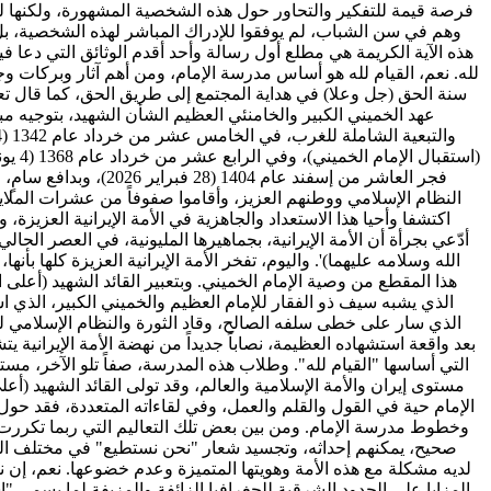
فرصة قيمة للتفكير والتحاور حول هذه الشخصية المشهورة، ولكنها لم 
وهم في سن الشباب، لم يوفقوا للإدراك المباشر لهذه الشخصية، بل إن الكثير م
هذه الآية الكريمة هي مطلع أول رسالة وأحد أقدم الوثائق التي دعا فيه
لله. نعم، القيام لله هو أساس مدرسة الإمام، ومن أهم آثار وبركات وجود
سنة الحق (جل وعلا) في هداية المجتمع إلى طريق الحق، كما قال تعالى: (وَا
عهد الخميني الكبير والخامنئي العظيم الشأن الشهيد، بتوجيه 
فجر العاشر من إسفند
النظام الإسلامي ووطنهم العزيز، وأقاموا صفوفاً من عشرات الملايين
اكتشفا وأحيا هذا الاستعداد والجاهزية في الأمة الإيرانية العزيزة، 
أدّعي بجرأة أن الأمة الإيرانية، بجماهيرها المليونية، في العصر ا
الله وسلامه عليهما)'. واليوم، تفخر الأمة الإيرانية العزيزة كلها
هذا المقطع من وصية الإمام الخميني. وبتعبير القائد الشهيد (أعلى
الذي يشبه سيف ذو الفقار للإمام العظيم والخميني الكبير، الذي استط
الذي سار على خطى سلفه الصالح، وقاد الثورة والنظام الإسلامي 
بعد واقعة استشهاده العظيمة، نصاباً جديداً من نهضة الأمة الإيراني
التي أساسها "القيام لله". وطلاب هذه المدرسة، صفاً تلو الآخر، مست
مستوى إيران والأمة الإسلامية والعالم، وقد تولى القائد الشهيد (أ
وخطوط مدرسة الإمام. ومن بين بعض تلك التعاليم التي ربما تكررت، أن
صحيح، يمكنهم إحداثه، وتجسيد شعار "نحن نستطيع" في مختلف المجا
لديه مشكلة مع هذه الأمة وهويتها المتميزة وعدم خضوعها. نعم، إن نظ
المزايا على الحدود الشرقية للجغرافيا الزائفة والمزيفة لما يسمى "إ