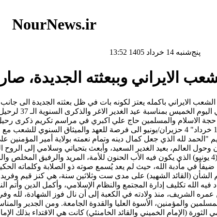
NourNews.ir
پنج‌شنبه 14 خرداد 1405 13:52
لشعب الايراني وببعثته الجديدة، ص
جاء ذلك في رسالة و
لاها حجة الاسلام والمسلمين حاج علي اكبري في مراسم تكريم ذكرى رحيل
الامام في القول والقلم والتطبيق وخلال لقاءاته المختلفة، حول "14 خرداد" 4 حزيران/يونيو 
 "الحمد لله الذي جعل كمال دينه وتمام نعمته بولاية أمير المؤمنين ع
وحول العالم، بعيد الغدير السعيد، وأبعث بتحياتي وسلامي إلى الروح الطا
الذي يمر على فراق الخميني الكبير، وهو أول الرابع عشر من خرداد (4 يونيو) الذي يكون فيه الأب الحنون ل
ضيفاً في مأدبة الله، حيث لم يعد يُسمع صوته ذو الصلابة وكلماته الح
ن (القائد الشهيد) على مدى ست وثلاثين سنة، هي كنز قيم وفريد لنا ج
حدد فيه الله تكليف إدارة المجتمع والنظام الإسلامي، وأكمل الدين وأتم ا
ره الشريف، منذ ولادته في الكعبة إلى أن نال فوز الشهادة، لله وفي س
لمسلمين والمؤمنين، الأسوة العليا والقدوة الجامعة. ومن الجدير والم
لثورة (الإمام الخميني والقائد الخامنئي) كانت هي الاقتداء بذلك الإمام 