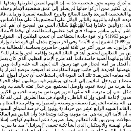
تُدرك وتفهم بحق. شخصية جذابة، إن الفهم العميق لطريقها وهدفها الني
من أدركوا حياتها لم يصلوا إلى عمق شخصية الإمام وخطه. قال الله تعالى: (قُلْ إ
ا الشخصية الفريدة والعبد الصالح والروح العظيمة لعصرنا وزماننا، قائد 
ه، الهداية والتربية والتأثير الهائل على المجتمع بناءً على هذا الأساس
لَّذِينَ جَاهَدُوا فِينَا لَنَهْدِيَنَّهُمْ سُبُلَنَا). أليس من الصحيح أ
مباشر أو غير مباشر منهما؟ فأي قوة عظمى استطاعت أن توقظ الأمة الن
(استقبال الإمام الخميني)، وفي الرابع عشر من خرداد عام 1368 (4 يونيو 1989) لتشييع إمام الأمة؟ وف
 عام 1404 (28 فبراير 2026)، وبدافع سامٍ، لا يزالون، بعد مرور أكثر من ثلاثة أشهر، حاضري
 من الفدائيين لتحقيق أهداف القائد الشهيد وإقامة الحق والقيام لله؟ 
وكانا يوليانهما أهمية خاصة دائماً. لقد طرح الإمام العظيم، الذي كان يعم
لحالي، أفضل من أمة الحجاز في عهد رسول الله (صلى الله عليه وآله)، و
 بأنها، بنهضتها الجديدة، إلى جانب جبهة المقاومة، قد أصبحت موضع اعتزا
 الله مقامه الشريف): تلك اليد القوية التي استطاعت أن تحرك أمواج ال
اع أن يدخل الملايين إلى الميدان، ويبقيهم فيه، ويعلمهم اتجاه الحركة. 
لما يقرب من أربعة عقود، وأوصل المجتمع، من خلال ثقته بالشباب، و
ة يتشكل. نعم، إن مدرسة الخامنئي العزيز هي نفس مدرسة الخميني الكبي
عدون لإقامة الحق، وإزالة الباطل، والجهاد في هذا الطريق النير. لقد 
على الله مقامه الشريف) تعميقه وتوسيعه واستمراره، وقام ببناء النظام
الإمام حية في القول والقلم والعمل، وفي لقاءاته المتعددة، فقد 
 الأمة الإيرانية هي أمة مؤمنة وذكية وشجاعة؛ وأن الناس هم المالكون 
لات. ومن بين تلك التعاليم أيضاً، ضرورة دعم المظلوم كواجب إسلامي 
ام الهيمنة والاستكبار، الذي أنشأ ثكنة تسمى "إسرائيل" منذ ما يقرب من
سرائيل الكبرى" أي شرق الفرات، ولا يتوانى عن أي إجراء لمنع تقدمها. و