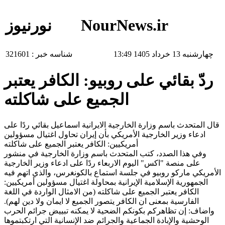
NourNews.ir
نورنیوز
چهارشنبه 13 خرداد 1405 13:49
شناسه خبر :
321601
ردّ بقائي على روبيو: الكافر يعتبر
الجميع على شاكلته
قال المتحدث باسم وزارة الخارجية الايرانية اسماعيل بقائي ردًا على
ادعاء وزير الخارجية الأمريكي بأن إيران تحاول اغتيال مسؤولين
أمريكيين: الكافر يعتبر الجميع على شاكلته
وفي هذا الصدد، كتب المتحدث باسم وزارة الخارجية في منشور
على منصة "اكس" اليوم الاربعاء ردًا على ادعاء وزير الخارجية
الأمريكي ماركو روبيو في جلسة استماع بالكونغرس، والذي اتهم فيه
الجمهورية الإسلامية الإيرانية بمحاولة اغتيال مسؤولين أمريكيين:
الكافر يعتبر الجميع على شاكلته (من الامثال الواردة في اللغة
الفارسية بمعنى ان الكافر يتصور الجميع لا ايمان ولا دين لهم).
واضاف: إن تظاهركم بكونكم الضحية لا يمكنه تبييض جرائم الحرب
الوحشية والإبادة الجماعية والجرائم ضد الإنسانية التي ارتكبتموها