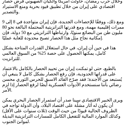
وخلال حرب رمضان، حاولت أمريكا والكيان الصهيوني فرض حصار
اقتصادي على إيران من خلال تطبيق قيود بحرية ومنع الاستيراد
والتصدير.
ومع ذلك، ووفقًا للإحصاءات الجديدة، فإن إيران متواجدة في 8 إلى 9
ممرات إقليمية مهمة، ومع قدرتها الترانزيتية المحتملة البالغة نحو 80
مليون طن من البضائع سنويًا، وارتباطها الترانزيتي مع 50 دولة، فإن
إمكانية نجاح مثل هذا الحصار تصبح محدودة للغاية عمليًا.
هذا في حين أن إيران، في حال استغلال القدرات المتاحة بشكل
كامل، يمكنها الحصول على حصة 25% من السوق العالمي
للترانزيت.
بالطبع، حتى لو تمكنت إيران من تحييد الحصار بالكامل بالاعتماد
على قدراتها الحدودية، فإن رفع الحصار بشكل كامل لا ينبغي أن
يُستبعد من الأجندة؛ فقد صرّح القائد الاسبق للحرس الثوري محسن
رضائي بأننا سنستخدم الأدوات العسكرية أيضًا لرفع الحصار إذا لزم
الأمر.
ويرى الخبير الاقتصادي سينا صدر أن استمرار الحصار البحري يمكن
أن يكون له آثار مشلّة على اقتصاد البلاد، وأن الدولة تواجه في
الظروف الحالية قيودًا من حيث الوقت (ثلاث سنوات على الأقل)
وكذلك الموارد المالية للتفعيل الكامل للمسارات الترانزيتية البديلة
لموانئ الجنوب.