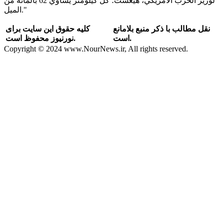
لوزير الحرب الأمريكي، هيغست؛ كل كيلومتر يساوي 62 بالمائة من
الميل."
نقل مطالب با ذکر منبع بلامانع
کلیه حقوق این سایت برای
است.
نورنیوز محفوظ است.
Copyright © 2024 www.NourNews.ir, All rights reserved.