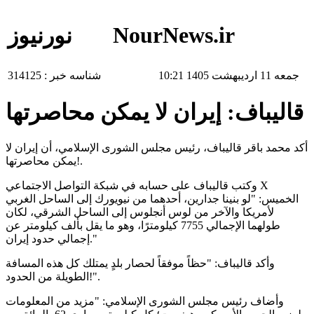
NourNews.ir
نورنیوز
جمعه 11 اردیبهشت 1405 10:21
شناسه خبر :
314125
قاليباف: إيران لا يمكن محاصرتها
أكد محمد باقر قاليباف، رئيس مجلس الشورى الإسلامي، أن إيران لا
يمكن محاصرتها!.
وكتب قاليباف على حسابه في شبكة التواصل الاجتماعي X
الخميس: "لو بنينا جدارين، أحدهما من نيويورك إلى الساحل الغربي
لأمريكا والآخر من لوس أنجلوس إلى الساحل الشرقي، لكان
طولهما الإجمالي 7755 كيلومترًا، وهو ما يقل بألف كيلومتر عن
إجمالي حدود إيران."
وأكد قاليباف: "حظاً موفقاً لحصار بلدٍ يمتلك كل هذه المسافة
الطويلة من الحدود!".
وأضاف رئيس مجلس الشورى الإسلامي: "مزيد من المعلومات